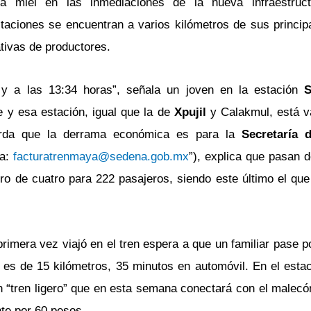
a miel en las inmediaciones de la nueva infraestruct
taciones se encuentran a varios kilómetros de sus principa
tivas de productores.
 y a las 13:34 horas”, señala un joven en la estación
S
e y esa estación, igual que la de
Xpujil
y Calakmul, está v
rda que la derrama económica es para la
Secretaría 
 a:
facturatrenmaya@sedena.gob.mx
”), explica que pasan 
o de cuatro para 222 pasajeros, siendo este último el que
imera vez viajó en el tren espera a que un familiar pase p
 es de 15 kilómetros, 35 minutos en automóvil. En el esta
 un “tren ligero” que en esta semana conectará con el malecó
nte por 60 pesos.