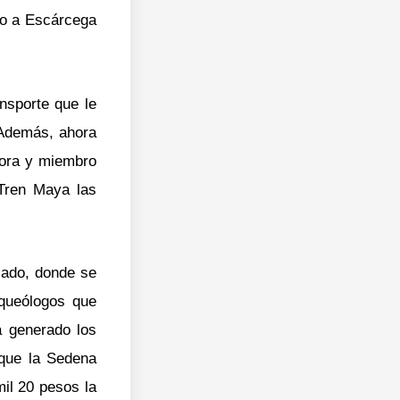
to a Escárcega
nsporte que le
? Además, ahora
tora y miembro
 Tren Maya las
lado, donde se
rqueólogos que
a generado los
 que la Sedena
mil 20 pesos la