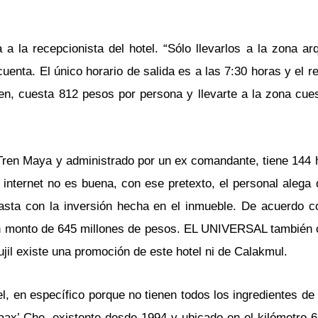
a la recepcionista del hotel. “Sólo llevarlos a la zona ar
uenta. El único horario de salida es a las 7:30 horas y el r
ren, cuesta 812 pesos por persona y llevarte a la zona cue
l Tren Maya y administrado por un ex comandante, tiene 144 
 internet no es buena, con ese pretexto, el personal alega
trasta con la inversión hecha en el inmueble. De acuerdo c
n monto de 645 millones de pesos. EL UNIVERSAL también 
ujil existe una promoción de este hotel ni de Calakmul.
 en específico porque no tienen todos los ingredientes de l
x’ Che, existente desde 1994 y ubicado en el kilómetro 6 