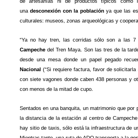
de artesanías ni de productos típicos como l
una
desconexión con la población
ya que las es
culturales: museos, zonas arqueológicas y coopera
“Ya no hay tren, las corridas sólo son a las 7
Campeche
del Tren Maya. Son las tres de la tard
desde una mesa donde un papel pegado recue
Nacional
(“Si requiere factura, favor de solicitarla
con siete vagones donde caben 438 personas y otr
con menos de la mitad de cupo.
Sentados en una banquita, un matrimonio que por pr
la distancia de la estación al centro de Campeche
hay sitio de taxis, sólo está la infraestructura de
Mientras tanto, una ruta de ADO transporta a la ge