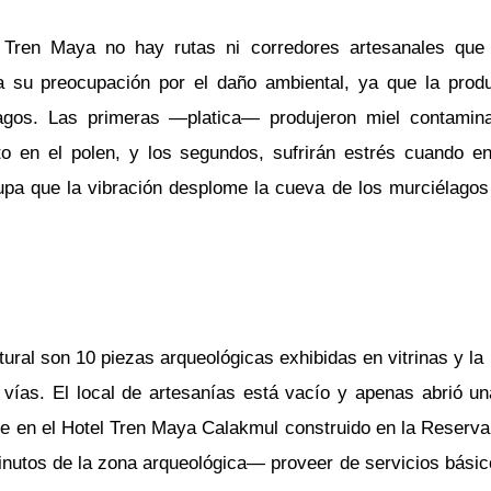
 Tren Maya no hay rutas ni corredores artesanales que
na su preocupación por el daño ambiental, ya que la prod
agos. Las primeras —platica— produjeron miel contamina
to en el polen, y los segundos, sufrirán estrés cuando e
upa que la vibración desplome la cueva de los murciélagos
ural son 10 piezas arqueológicas exhibidas en vitrinas y la
ías. El local de artesanías está vacío y apenas abrió una
que en el Hotel Tren Maya Calakmul construido en la Reserva
inutos de la zona arqueológica— proveer de servicios bási