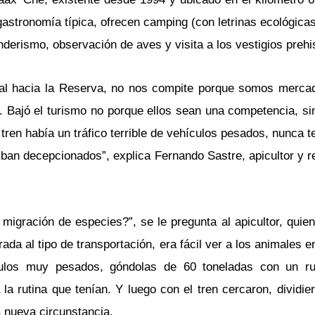
astronomía típica, ofrecen camping (con letrinas ecológicas
nderismo, observación de aves y visita a los vestigios prehi
utal hacia la Reserva, no nos compite porque somos mercad
r. Bajó el turismo no porque ellos sean una competencia, si
 tren había un tráfico terrible de vehículos pesados, nunca 
iban decepcionados”, explica Fernando Sastre, apicultor y r
migración de especies?”, se le pregunta al apicultor, quien
a al tipo de transportación, era fácil ver a los animales e
culos muy pesados, góndolas de 60 toneladas con un ru
a rutina que tenían. Y luego con el tren cercaron, dividie
 nueva circunstancia.