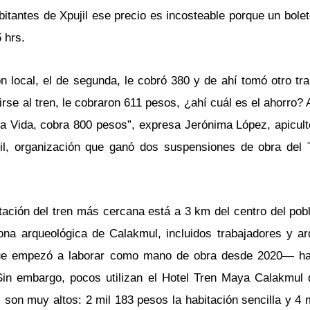
tantes de Xpujil ese precio es incosteable porque un bole
 hrs.
local, el de segunda, le cobró 380 y de ahí tomó otro tra
irse al tren, le cobraron 611 pesos, ¿ahí cuál es el ahorro
eva Vida, cobra 800 pesos”, expresa Jerónima López, apicul
jil, organización que ganó dos suspensiones de obra del
stación del tren más cercana está a 3 km del centro del pob
ona arqueológica de Calakmul, incluidos trabajadores y a
 —que empezó a laborar como mano de obra desde 2020— h
 Sin embargo, pocos utilizan el Hotel Tren Maya Calakmul
 son muy altos: 2 mil 183 pesos la habitación sencilla y 4 