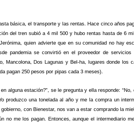
asta básica, el transporte y las rentas. Hace cinco años pa
ción del tren subió a 4 mil 500 y hubo rentas hasta de 6 m
a Jerónima, quien advierte que en su comunidad no hay esc
esde pandemia se convirtió en el proveedor de servicios
, Mancolona, Dos Lagunas y Bel-ha, lugares donde los c
ida pagan 250 pesos por pipas cada 3 meses).
 en alguna estación?”, se le pregunta y ella responde: “No
Yo produzco una tonelada al año y me la compra un interm
gobierno, con Bienestar, nos van a estar comprando la miel
aún no me los pagan. Entonces, aunque el intermediario m