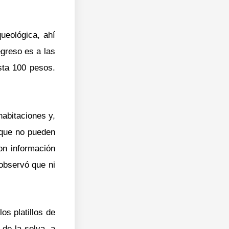
queológica, ahí
egreso es a las
sta 100 pesos.
habitaciones y,
 que no pueden
on información
observó que ni
os platillos de
de la selva, a