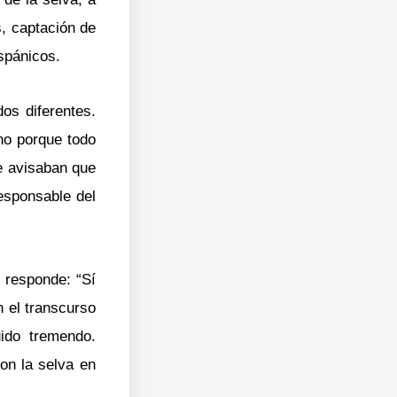
, captación de
spánicos.
os diferentes.
no porque todo
te avisaban que
esponsable del
 responde: “Sí
n el transcurso
ido tremendo.
ron la selva en