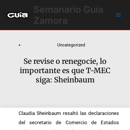
Ir
Main
Semanario Guía
al
Men
contenido
Zamora
Uncategorized
Se revise o renegocie, lo
importante es que T-MEC
siga: Sheinbaum
Claudia Sheinbaum resaltó las declaraciones
del secretario de Comercio de Estados