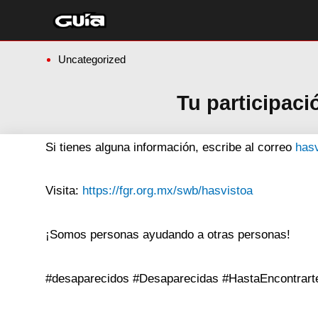
Ir
al
contenido
Uncategorized
Tu participaci
Si tienes alguna información, escribe al correo
has
Visita:
https://fgr.org.mx/swb/hasvistoa
¡Somos personas ayudando a otras personas!
#desaparecidos #Desaparecidas #HastaEncontrart