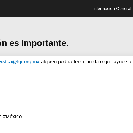
Información General
ón es importante.
vistoa@fgr.org.mx
alguien podría tener un dato que ayude a 
e #México