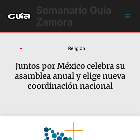
Ir
Main
Semanario Guía
al
Men
contenido
Zamora
Religión
Juntos por México celebra su
asamblea anual y elige nueva
coordinación nacional