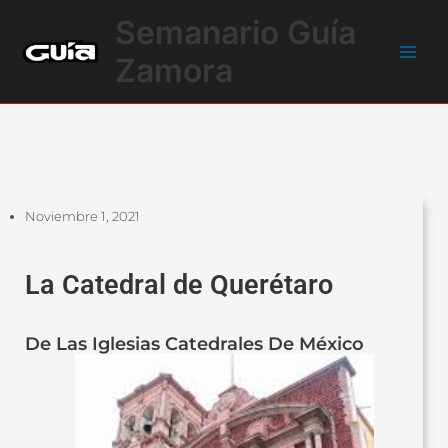
Ir
Main
Semanario Guía
al
Men
contenido
Zamora
Noviembre 1, 2021
La Catedral de Querétaro
De Las Iglesias Catedrales De México