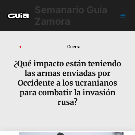
Ir
Main
Semanario Guía
al
Men
contenido
Zamora
Guerra
¿Qué impacto están teniendo
las armas enviadas por
Occidente a los ucranianos
para combatir la invasión
rusa?