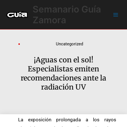
Ir
Main
Semanario Guía
al
Men
contenido
Zamora
Uncategorized
¡Aguas con el sol!
Especialistas emiten
recomendaciones ante la
radiación UV
La exposición prolongada a los rayos