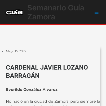
Ir
Main
Semanario Guía
al
Men
contenido
Zamora
Mayo 15, 2022
CARDENAL JAVIER LOZANO
BARRAGÁN
Everildo González Alvarez
No nació en la ciudad de Zamora, pero siempre la