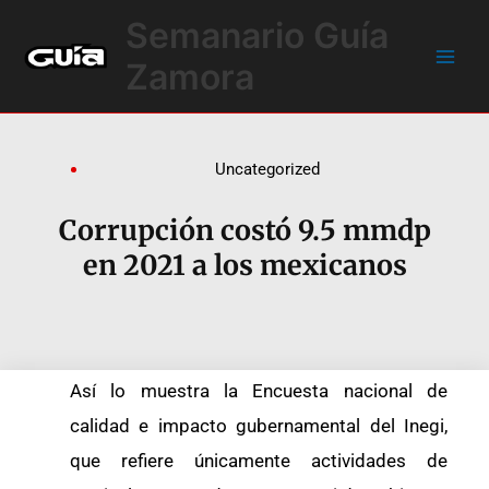
Ir
Main
Semanario Guía
al
Men
contenido
Zamora
Uncategorized
Corrupción costó 9.5 mmdp
en 2021 a los mexicanos
Así lo muestra la Encuesta nacional de
calidad e impacto gubernamental del Inegi,
que refiere únicamente actividades de