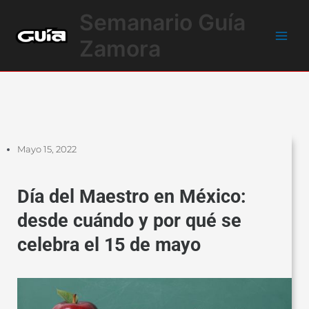
Ir
Main
Semanario Guía
al
Men
contenido
Zamora
Mayo 15, 2022
Día del Maestro en México:
desde cuándo y por qué se
celebra el 15 de mayo