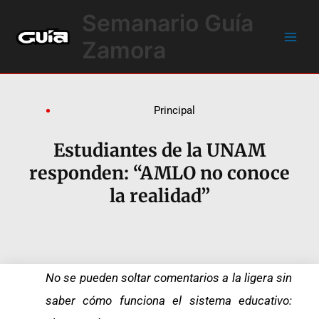
Ir
Main
Semanario Guía
al
Men
contenido
Zamora
Principal
Estudiantes de la UNAM
responden: “AMLO no conoce
la realidad”
No se pueden soltar comentarios a la ligera sin
saber cómo funciona el sistema educativo: