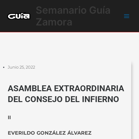
Ir
Main
Semanario Guía
al
Men
contenido
Zamora
Junio 25, 2022
ASAMBLEA EXTRAORDINARIA
DEL CONSEJO DEL INFIERNO
II
EVERILDO GONZÁLEZ ÁLVAREZ