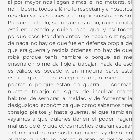
al por mayor nos llegan almas, el no matarás, el
no….. bueno todos allá no lo respetan y a nosotros
nos dan satisfacciones al cumplir nuestra misión.
Porque en todo, sean guerras o no, quien mata
está en pecado y quien roba igual y así todos
porque esos Mandamientos no hacen distingos
de nada, no hay de que fue en defensa propia, de
que era guerra y recibía órdenes, no hay de que
robé porque tenía hambre o porque así me
enseñaron o me da flojera trabajar,, nada de eso
es válido, es pecado y, en ninguna parte está
escrito que: “ con excepción de, o menos los
pobres, o porque están en guerra….. . Además,
nuestro trabajo de siglos de inculcar malos
hábitos, de sembrar la maldad y de fomentar la
desigualdad económica que como sabemos trae
consigo pleitos y hasta guerras, el que también
vayamos a que quienes tienen el poder hagan
mal uso de él y que otros muchos quieran aspirar
a él, recuerden que nos la ingeniamos y dimos en
el clavo cuando se nos ocurrieron los golpes de