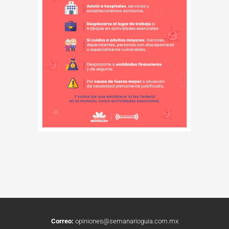
Correo:
opiniones@semanarioguia.com.mx