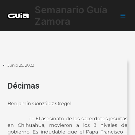
Ir
Main
Semanario Guía
al
Men
contenido
Zamora
Junio 25, 2022
Décimas
Benjamín González Oregel
1.– El asesinato de los sacerdotes jesuitas
en Chihuahua, movieron a los 3 niveles de
gobierno. Es indudable que el Papa Francisco –