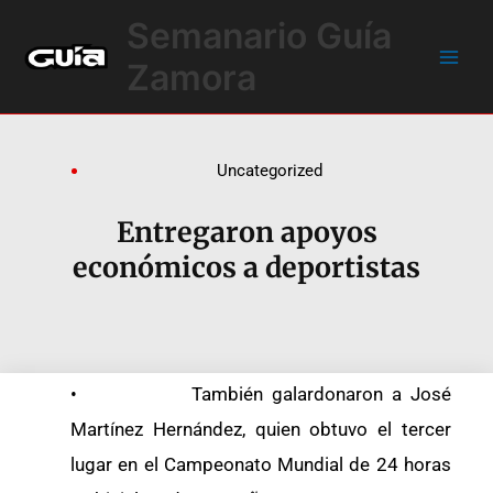
Ir
Main
Semanario Guía
al
Men
contenido
Zamora
Uncategorized
Entregaron apoyos
económicos a deportistas
• También galardonaron a José
Martínez Hernández, quien obtuvo el tercer
lugar en el Campeonato Mundial de 24 horas