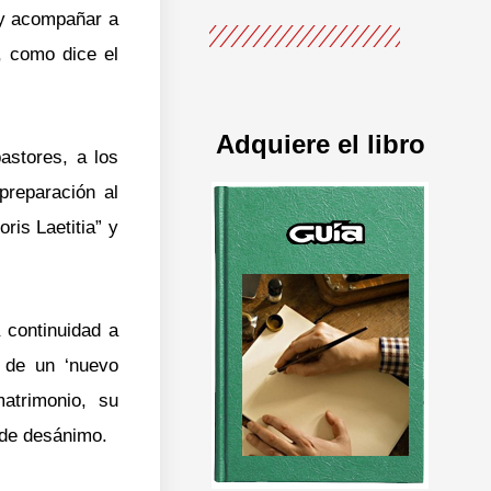
r y acompañar a
, como dice el
Adquiere el libro
astores, a los
preparación al
ris Laetitia” y
a continuidad a
d de un ‘nuevo
atrimonio, su
 de desánimo.