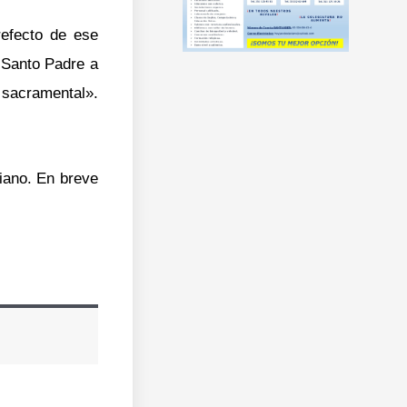
refecto de ese
l Santo Padre a
 sacramental».
liano. En breve