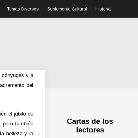
Temas Diversos
Suplemento Cultural
Historial
os cónyuges y a
sacramento del
én el júbilo de
Cartas de los
e, pero también
lectores
a belleza y la