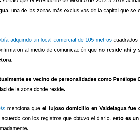
s
señaló que el Presidente de México de 2012 a 2018 actu
agua
, una de las zonas más exclusivas de la capital que se 
abía adquirido un local comercial de 105 metros
cuadrados e
confirmaron al medio de comunicación que
no reside ahí y s
ctora
.
ctualmente es vecino de personalidades como Penélope
dad de la zona donde reside.
aís
menciona que
el lujoso domicilio en Valdelagua fue
acuerdo con los registros que obtuvo el diario, e
sto es un
ximadamente.