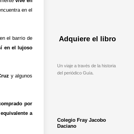
almente
vive en
encuentra en el
Adquiere el libro
n el barrio de
í en el lujoso
Un viaje a través de la historia
del periódico Guía.
 Cruz
y algunos
 comprado por
 equivalente a
Colegio Fray Jacobo
Daciano