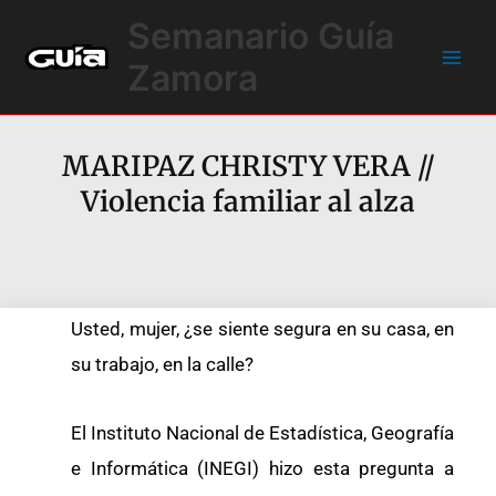
Ir
Main
Semanario Guía
al
Men
contenido
Zamora
MARIPAZ CHRISTY VERA //
Violencia familiar al alza
Usted, mujer, ¿se siente segura en su casa, en
su trabajo, en la calle?
El Instituto Nacional de Estadística, Geografía
e Informática (INEGI) hizo esta pregunta a