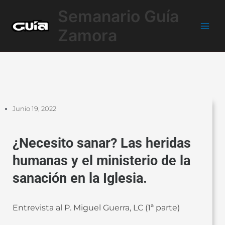
Ir
Main
Semanario Guía
al
Men
contenido
Zamora
Junio 19, 2022
¿Necesito sanar? Las heridas
humanas y el ministerio de la
sanación en la Iglesia.
Entrevista al P. Miguel Guerra, LC (1ª parte)