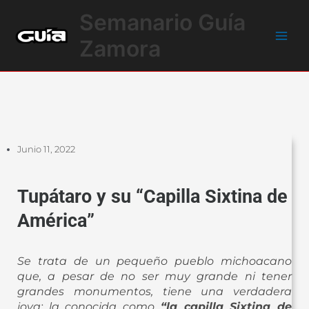
Ir
Main
Semanario Guía
al
Men
contenido
Zamora
Junio 11, 2022
Tupátaro y su “Capilla Sixtina de
América”
Se trata de un pequeño pueblo michoacano
que, a pesar de no ser muy grande ni tener
grandes monumentos, tiene una verdadera
joya: la conocida como
“la capilla Sixtina de