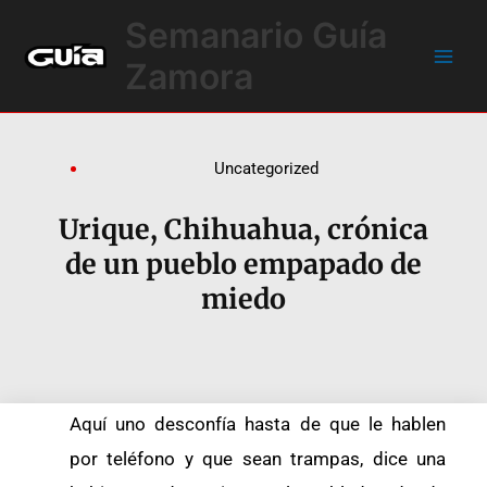
Ir
Main
Semanario Guía
al
Men
contenido
Zamora
Uncategorized
Urique, Chihuahua, crónica
de un pueblo empapado de
miedo
Aquí uno desconfía hasta de que le hablen
por teléfono y que sean trampas, dice una