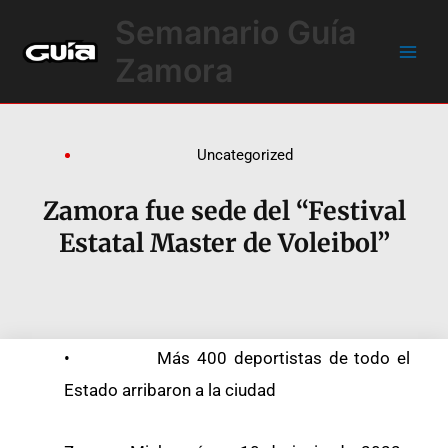
Ir
Main
Semanario Guía
al
Men
contenido
Zamora
Uncategorized
Zamora fue sede del “Festival
Estatal Master de Voleibol”
• Más 400 deportistas de todo el
Estado arribaron a la ciudad