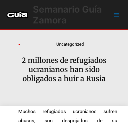
Ir
Main
Semanario Guía
al
Men
contenido
Zamora
Uncategorized
2 millones de refugiados
ucranianos han sido
obligados a huir a Rusia
Muchos refugiados ucranianos sufren
abusos, son despojados de su