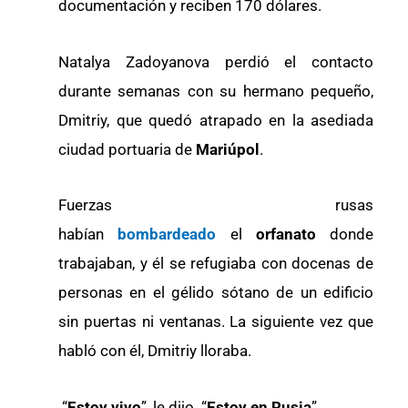
documentación y reciben 170 dólares.
Natalya Zadoyanova perdió el contacto
durante semanas con su hermano pequeño,
Dmitriy, que quedó atrapado en la asediada
ciudad portuaria de
Mariúpol
.
Fuerzas rusas
habían
bombardeado
el
orfanato
donde
trabajaban, y él se refugiaba con docenas de
personas en el gélido sótano de un edificio
sin puertas ni ventanas. La siguiente vez que
habló con él, Dmitriy lloraba.
“
Estoy vivo
”, le dijo. “
Estoy en Rusia
”.