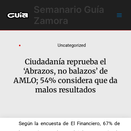
Ir
Main
Semanario Guía
al
Men
contenido
Zamora
Uncategorized
Ciudadanía reprueba el
‘Abrazos, no balazos’ de
AMLO; 54% considera que da
malos resultados
Según la encuesta de El Financiero, 67% de