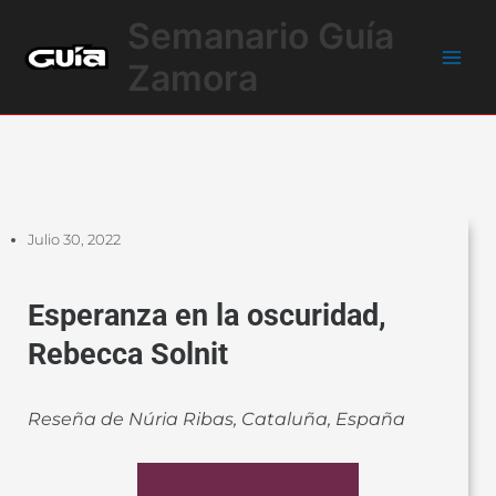
Ir
Main
Semanario Guía
al
Men
contenido
Zamora
Julio 30, 2022
Esperanza en la oscuridad,
Rebecca Solnit
Reseña de Núria Ribas, Cataluña, España