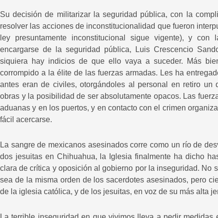
Su decisión de militarizar la seguridad pública, con la comp
resolver las acciones de inconstitucionalidad que fueron interp
ley presuntamente inconstitucional sigue vigente), y con
encargarse de la seguridad pública, Luis Crescencio Sando
siquiera hay indicios de que ello vaya a suceder. Más bi
corrompido a la élite de las fuerzas armadas. Les ha entreg
antes eran de civiles, otorgándoles al personal en retiro un
obras y la posibilidad de ser absolutamente opacos. Las fuerz
aduanas y en los puertos, y en contacto con el crimen organiz
fácil acercarse.
La sangre de mexicanos asesinados corre como un río de desven
dos jesuitas en Chihuahua, la Iglesia finalmente ha dicho h
clara de crítica y oposición al gobierno por la inseguridad. No
sea de la misma orden de los sacerdotes asesinados, pero cie
de la iglesia católica, y de los jesuitas, en voz de su más alta 
La terrible inseguridad en que vivimos lleva a pedir medidas 