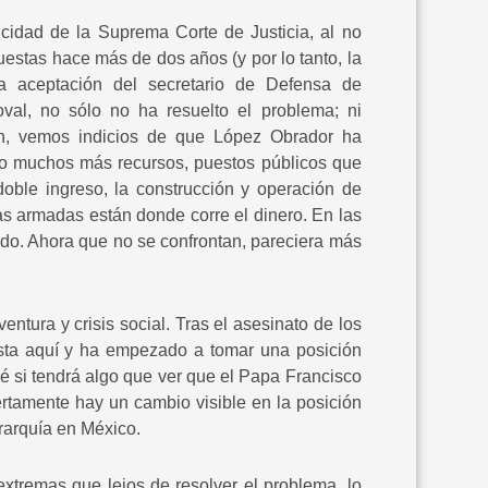
licidad de la Suprema Corte de Justicia, al no
uestas hace más de dos años (y por lo tanto, la
 la aceptación del secretario de Defensa de
val, no sólo no ha resuelto el problema; ni
en, vemos indicios de que López Obrador ha
ado muchos más recursos, puestos públicos que
 doble ingreso, la construcción y operación de
as armadas están donde corre el dinero. En las
ado. Ahora que no se confrontan, pareciera más
tura y crisis social. Tras el asesinato de los
asta aquí y ha empezado a tomar una posición
 sé si tendrá algo que ver que el Papa Francisco
rtamente hay un cambio visible en la posición
jerarquía en México.
extremas que lejos de resolver el problema, lo