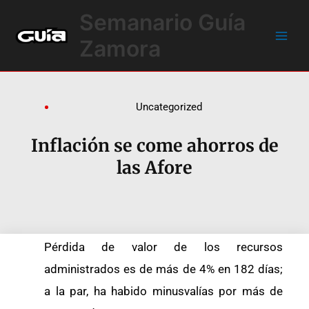
Ir
Main
Semanario Guía
al
Men
contenido
Zamora
Uncategorized
Inflación se come ahorros de
las Afore
Pérdida de valor de los recursos
administrados es de más de 4% en 182 días;
a la par, ha habido minusvalías por más de