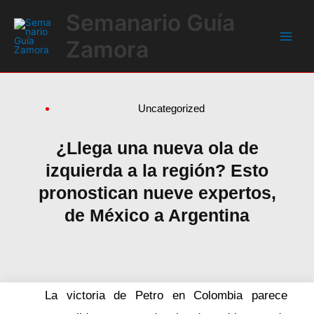
Ir
Main
Semanario Guía
al
Men
contenido
Zamora
Uncategorized
¿Llega una nueva ola de
izquierda a la región? Esto
pronostican nueve expertos,
de México a Argentina
La victoria de Petro en Colombia parece