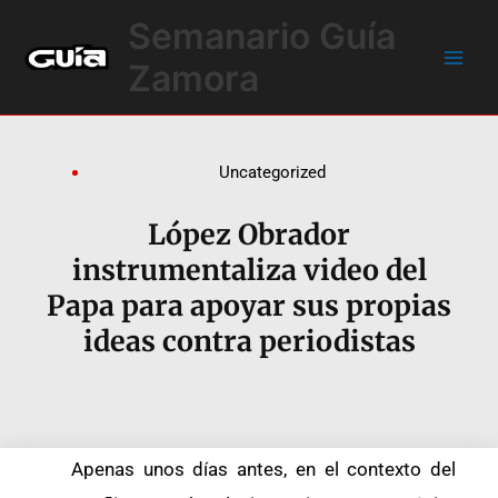
Ir
Main
Semanario Guía
al
Men
contenido
Zamora
Uncategorized
López Obrador
instrumentaliza video del
Papa para apoyar sus propias
ideas contra periodistas
Apenas unos días antes, en el contexto del