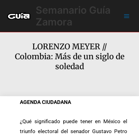
Ir
Main
Semanario Guía
al
Men
contenido
Zamora
LORENZO MEYER //
Colombia: Más de un siglo de
soledad
AGENDA CIUDADANA
¿Qué significado puede tener en México el
triunfo electoral del senador Gustavo Petro