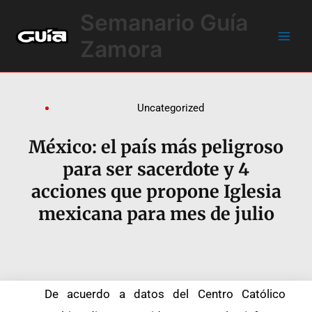
Ir
Main
Semanario Guía
al
Men
contenido
Zamora
Uncategorized
México: el país más peligroso
para ser sacerdote y 4
acciones que propone Iglesia
mexicana para mes de julio
De acuerdo a datos del Centro Católico