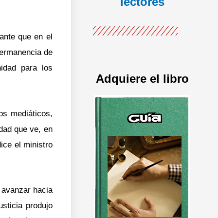
lectores
tante que en el
 permanencia de
nidad para los
Adquiere el libro
os mediáticos,
dad que ve, en
ce el ministro
a avanzar hacia
sticia produjo