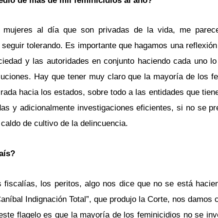
edio de más de mil feminicidios al año?
1 mujeres al día que son privadas de la vida, me parec
 seguir tolerando. Es importante que hagamos una reflexión 
iedad y las autoridades en conjunto haciendo cada uno lo
iones. Hay que tener muy claro que la mayoría de los fe
irada hacia los estados, sobre todo a las entidades que tie
s y adicionalmente investigaciones eficientes, si no se pr
caldo de cultivo de la delincuencia.
aís?
 fiscalías, los peritos, algo nos dice que no se está hacie
Caníbal Indignación Total”, que produjo la Corte, nos damos
ste flagelo es que la mayoría de los feminicidios no se inv