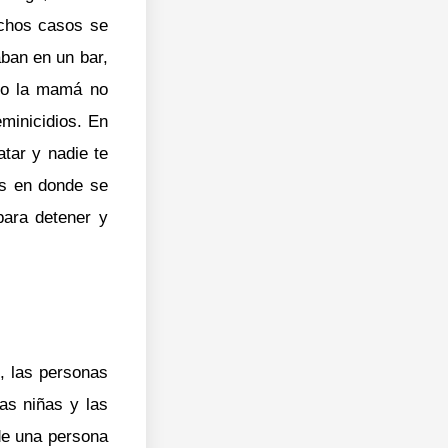
uchos casos se
aban en un bar,
á o la mamá no
eminicidios. En
tar y nadie te
es en donde se
para detener y
, las personas
as niñas y las
de una persona