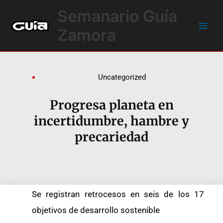
Ir
Main
Semanario Guía
al
Men
contenido
Zamora
Uncategorized
Progresa planeta en
incertidumbre, hambre y
precariedad
Se registran retrocesos en seis de los 17
objetivos de desarrollo sostenible