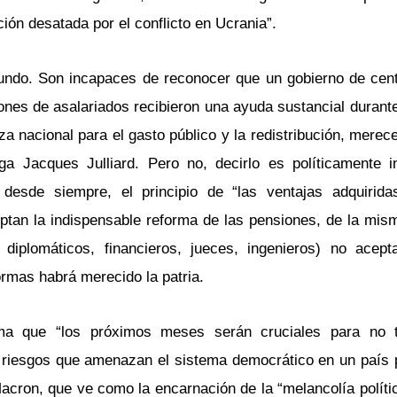
ción desatada por el conflicto en Ucrania”.
undo. Son incapaces de reconocer que un gobierno de cent
lones de asalariados recibieron una ayuda sustancial duran
za nacional para el gasto público y la redistribución, merece
a Jacques Julliard. Pero no, decirlo es políticamente i
desde siempre, el principio de “las ventajas adquirida
ceptan la indispensable reforma de las pensiones, de la mi
 diplomáticos, financieros, jueces, ingenieros) no acep
rmas habrá merecido la patria.
irma que “los próximos meses serán cruciales para no t
s riesgos que amenazan el sistema democrático en un país
acron, que ve como la encarnación de la “melancolía polític