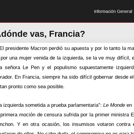
Información General
dónde vas, Francia?
 El presidente Macron perdió su apuesta y por lo tanto la m
or una mujer venida de la izquierda, se la ve muy difícil, 
la señora Le Pen y el populismo supuestamente izquierd
or. En Francia, siempre ha sido difícil gobernar desde el 
 tan pronto como sea posible.
la izquierda sometida a prueba parlamentaria”:
Le Monde
en s
a primera moción de censura sufrida por la primer ministra 
nchon. Y en otra ocasión, los insumisos votaron contra 
urlaron de ellos. No cabe duda, el compromiso no es para lo