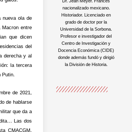
Dr. Jean Meyer. Francés
nacionalizado mexicano.
Historiador. Licenciado en
a nueva ola de
grado de doctor por la
a Macron entre
Universidad de la Sorbona.
Profesor e investigador del
ian que dicen
Centro de Investigación y
esidencias del
Docencia Económica (CIDE)
a derecha y al
donde además fundó y dirigió
la División de Historia.
ón: la tercera
 Putin.
embre de 2021,
ado de hablarse
ilitar que da a
udita… Las dos
tista CMACGM,