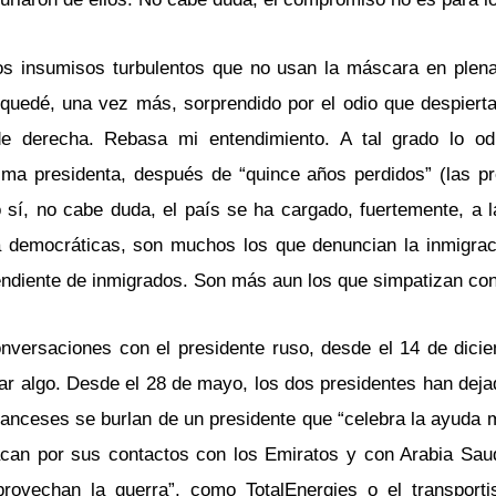
sos insumisos turbulentos que no usan la máscara en plen
quedé, una vez más, sorprendido por el odio que despiert
e derecha. Rebasa mi entendimiento. A tal grado lo od
ima presidenta, después de “quince años perdidos” (las pr
 sí, no cabe duda, el país se ha cargado, fuertemente, a l
a democráticas, son muchos los que denuncian la inmigraci
ndiente de inmigrados. Son más aun los que simpatizan con
onversaciones con el presidente ruso, desde el 14 de dici
ntar algo. Desde el 28 de mayo, los dos presidentes han dej
ranceses se burlan de un presidente que “celebra la ayuda m
tacan por sus contactos con los Emiratos y con Arabia Sa
provechan la guerra”, como TotalEnergies o el transpor