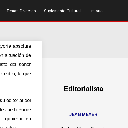
Temas Diversos
Suplemento Cultural
Historial
ayoría absoluta
en situación de
ista del señor
centro, lo que
Editorialista
u editorial del
Elizabeth Borne
JEAN MEYER
el gobierno en
s galos.