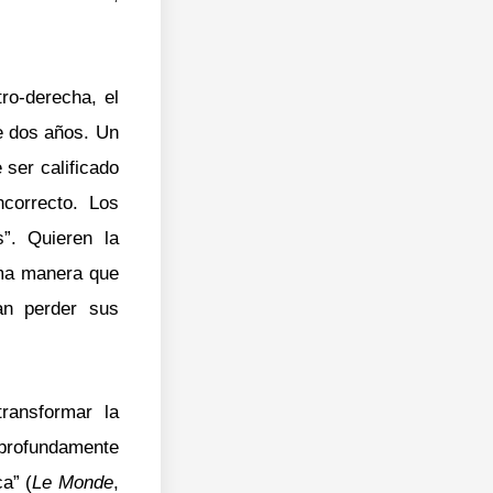
ro-derecha, el
te dos años. Un
 ser calificado
ncorrecto. Los
s”. Quieren la
sma manera que
tan perder sus
ransformar la
 profundamente
a” (
Le Monde
,