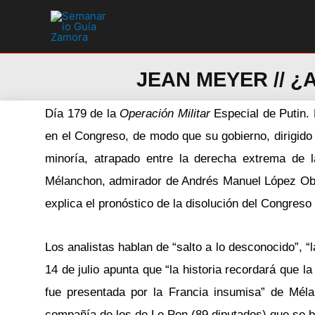
Ir
al
contenido
JEAN MEYER // ¿A
Día 179 de la
Operación Militar
Especial de Putin.
en el Congreso, de modo que su gobierno, dirigido p
minoría, atrapado entre la derecha extrema de 
Mélanchon, admirador de Andrés Manuel López Obrad
explica el pronóstico de la disolución del Congreso
Los analistas hablan de “salto a lo desconocido”, “
14 de julio apunta que “la historia recordará que l
fue presentada por la Francia insumisa” de Méla
compañía de los de Le Pen (89 diputados) que se b