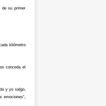
l de su primer
cada kilómetro
ios conceda el
da y yo salgo,
as emociones”,