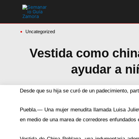
Ir
al
contenido
Uncategorized
Vestida como chin
ayudar a n
Desde que su hija se curó de un padecimiento, part
Puebla.— Una mujer menudita llamada Luisa Julieta
en medio de una marea de corredores enfundados e
Vestida de China Poblana, una indumentaria ado