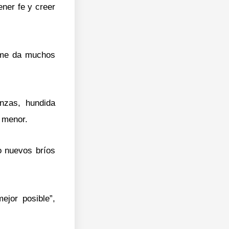
ner fe y creer
, me da muchos
nzas, hundida
a menor.
o nuevos bríos
ejor posible”,