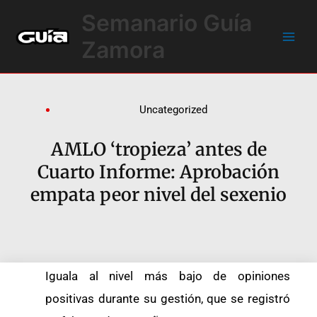
Ir
Main
Semanario Guía
al
Men
contenido
Zamora
Uncategorized
AMLO ‘tropieza’ antes de
Cuarto Informe: Aprobación
empata peor nivel del sexenio
Iguala al nivel más bajo de opiniones
positivas durante su gestión, que se registró