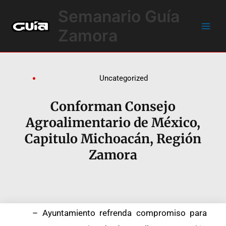
Ir
Main
Semanario Guía
al
Men
contenido
Zamora
Uncategorized
Conforman Consejo
Agroalimentario de México,
Capitulo Michoacán, Región
Zamora
– Ayuntamiento refrenda compromiso para