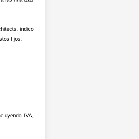
itects, indicó
tos fijos.
ncluyendo IVA,