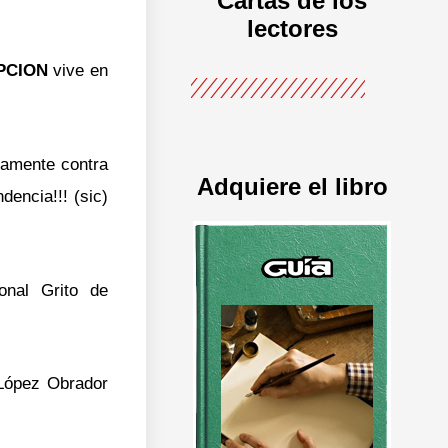
Cartas de los
lectores
PCION
vive en
vamente contra
Adquiere el libro
dencia!!! (sic)
ional Grito de
 López Obrador