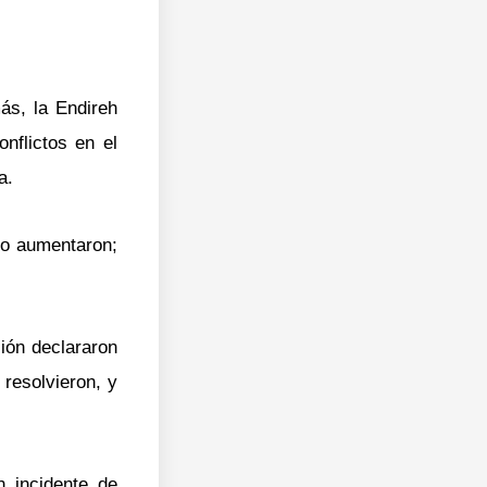
ás, la Endireh
nflictos en el
a.
n o aumentaron;
ción declararon
resolvieron, y
n incidente de