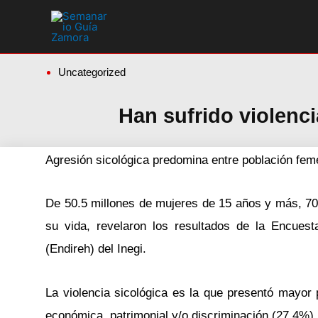
Ir
al
contenido
Uncategorized
Han sufrido violenc
Agresión sicológica predomina entre población feme
De 50.5 millones de mujeres de 15 años y más, 7
su vida, revelaron los resultados de la Encues
(Endireh) del Inegi.
La violencia sicológica es la que presentó mayor 
económica, patrimonial y/o discriminación (27.4%).