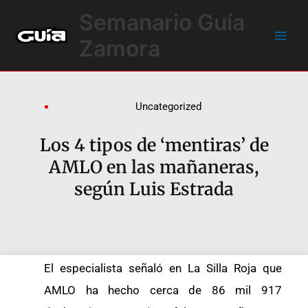
Ir
Main
Semanario Guía
al
Men
contenido
Zamora
Uncategorized
Los 4 tipos de ‘mentiras’ de
AMLO en las mañaneras,
según Luis Estrada
El especialista señaló en La Silla Roja que
AMLO ha hecho cerca de 86 mil 917