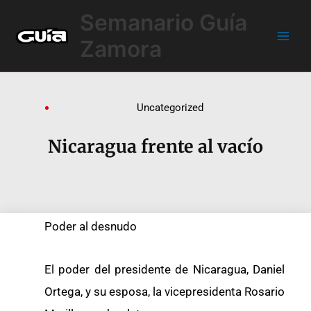
Ir
Main
Semanario Guía
al
Men
contenido
Zamora
Uncategorized
Nicaragua frente al vacío
Poder al desnudo
El poder del presidente de Nicaragua, Daniel
Ortega, y su esposa, la vicepresidenta Rosario