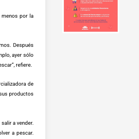
e menos por la
ramos. Después
plo, ayer sólo
scar”, refiere.
cializadora de
r sus productos
salir a vender.
lver a pescar.