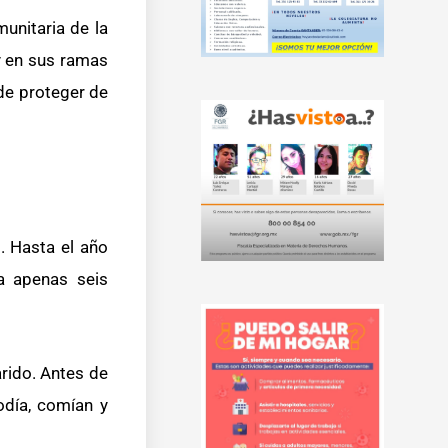
unitaria de la
y en sus ramas
de proteger de
. Hasta el año
a apenas seis
arido. Antes de
odía, comían y