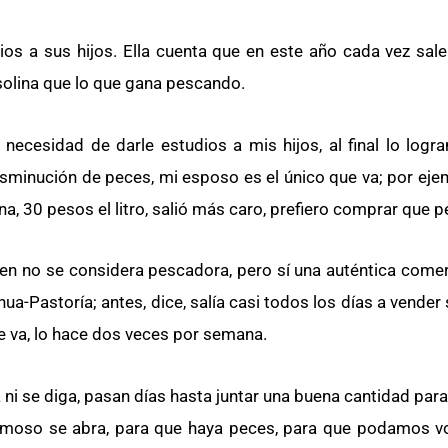
ios a sus hijos. Ella cuenta que en este año cada vez sal
solina que lo que gana pescando.
ecesidad de darle estudios a mis hijos, al final lo log
minución de peces, mi esposo es el único que va; por ejem
a, 30 pesos el litro, salió más caro, prefiero comprar que pe
en no se considera pescadora, pero sí una auténtica comer
a-Pastoría; antes, dice, salía casi todos los días a vende
 le va, lo hace dos veces por semana.
a ni se diga, pasan días hasta juntar una buena cantidad para 
rmoso se abra, para que haya peces, para que podamos vo