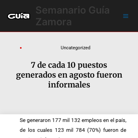
Ir
Main
Semanario Guía
al
Men
contenido
Zamora
Uncategorized
7 de cada 10 puestos
generados en agosto fueron
informales
Se generaron 177 mil 132 empleos en el país,
de los cuales 123 mil 784 (70%) fueron de