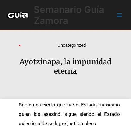
Ir
Main
Semanario Guía
al
Men
contenido
Zamora
Uncategorized
Ayotzinapa, la impunidad
eterna
Si bien es cierto que fue el Estado mexicano
quién los asesinó, sigue siendo el Estado
quien impide se logre justicia plena.