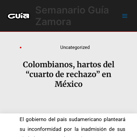
Ir
Main
Semanario Guía
al
Men
contenido
Zamora
Uncategorized
Colombianos, hartos del
“cuarto de rechazo” en
México
El gobierno del país sudamericano planteará
su inconformidad por la inadmisión de sus