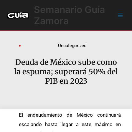
Ir
Main
Semanario Guía
al
Men
contenido
Zamora
Uncategorized
Deuda de México sube como
la espuma; superará 50% del
PIB en 2023
El endeudamiento de México continuará
escalando hasta llegar a este máximo en