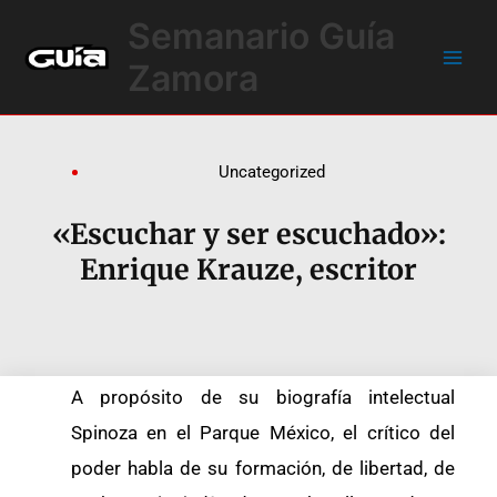
Ir
Main
Semanario Guía
al
Men
contenido
Zamora
Uncategorized
«Escuchar y ser escuchado»:
Enrique Krauze, escritor
A propósito de su biografía intelectual
Spinoza en el Parque México, el crítico del
poder habla de su formación, de libertad, de