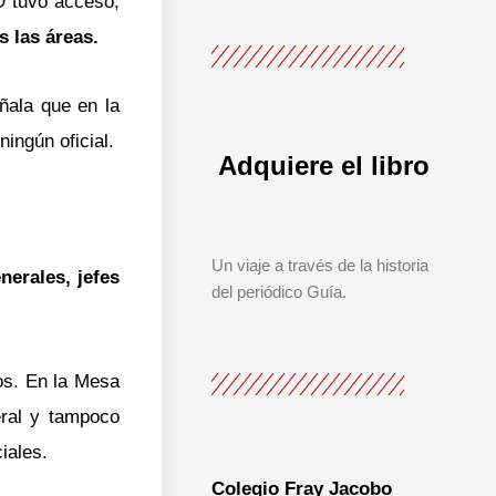
 tuvo acceso,
s las áreas.
ñala que en la
ingún oficial.
Adquiere el libro
Un viaje a través de la historia
nerales, jefes
del periódico Guía.
vos. En la Mesa
eral y tampoco
iales.
Colegio Fray Jacobo