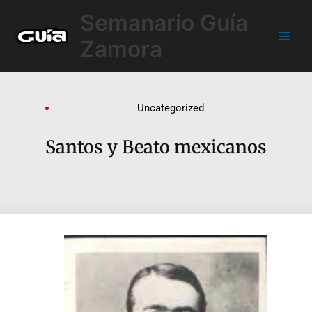
Ir
Main
Semanario Guía
al
Men
contenido
Zamora
Uncategorized
Santos y Beato mexicanos