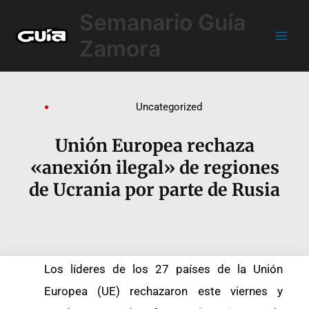
Ir
Main
Semanario Guía
al
Men
contenido
Zamora
Uncategorized
Unión Europea rechaza
«anexión ilegal» de regiones
de Ucrania por parte de Rusia
Los líderes de los 27 países de la Unión
Europea (UE) rechazaron este viernes y